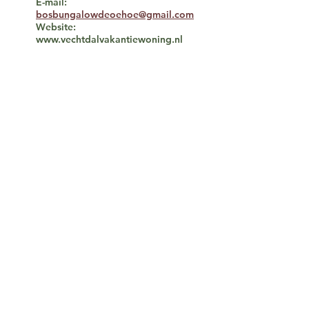
E-mail:
bosbungalowdeoehoe@gmail.com
Website:
www.vechtdalvakantiewoning.nl