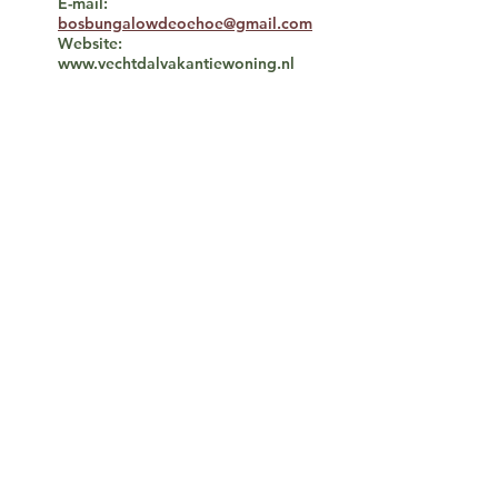
E-mail:
bosbungalowdeoehoe@gmail.com
Website:
www.vechtdalvakantiewoning.nl