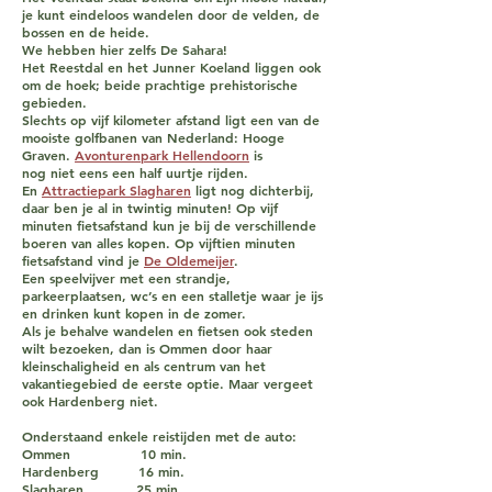
je kunt eindeloos wandelen door de velden, de
bossen en de heide.
We hebben hier zelfs De Sahara!
Het Reestdal en het Junner Koeland liggen ook
om de hoek; beide prachtige prehistorische
gebieden.
Slechts op vijf kilometer afstand ligt een van de
mooiste golfbanen van Nederland: Hooge
Graven.
Avonturenpark Hellendoor
n
is
nog niet eens een half uurtje rijden.
En
Attractiepark Slagharen
ligt nog dichterbij,
daar ben je al in twintig minuten! Op vijf
minuten fietsafstand kun je bij de verschillende
boeren van alles kopen. Op vijftien minuten
fietsafstand vind je
De Oldemeijer
.
Een speelvijver met een strandje,
parkeerplaatsen, wc’s en een stalletje waar je ijs
en drinken kunt kopen in de zomer.
Als je behalve wandelen en fietsen ook steden
wilt bezoeken, dan is Ommen door haar
kleinschaligheid en als centrum van het
vakantiegebied de eerste optie. Maar vergeet
ook Hardenberg niet.
Onderstaand enkele reistijden met de auto:
Ommen 10 min.
Hardenberg 16 min.
Slagharen 25 min.