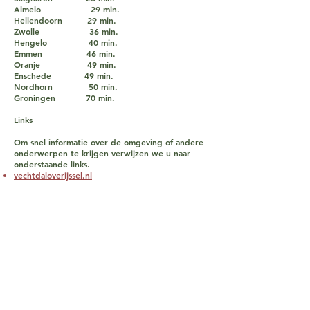
Almelo 29 min.
Hellendoorn 29 min.
Zwolle 36 min.
Hengelo 40 min.
Emmen 46 min.
Oranje 49 min.
Enschede 49 min.
Nordhorn 50 min.
Groningen 70 min.
Links
Om snel informatie over de omgeving of andere
onderwerpen te krijgen verwijzen we u naar
onderstaande links.
vechtdaloverijssel.nl
landschapoverijssel.nl
staatsbosbeheer.nl
ommen.nl
hardenberg.nl
buitenplaatsdehongerigewolf.nl
nl.wikipedia.org/wiki/ommen
nl.wikipedia.org/wiki/hardenberg
waarbeek.nl
dierenparkemmen.nl
speelstadoranje.nl